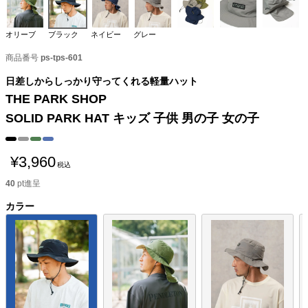
オリーブ
ブラック
ネイビー
グレー
商品番号
ps-tps-601
日差しからしっかり守ってくれる軽量ハット
THE PARK SHOP
SOLID PARK HAT キッズ 子供 男の子 女の子
¥
3,960
税込
40
pt進呈
カラー