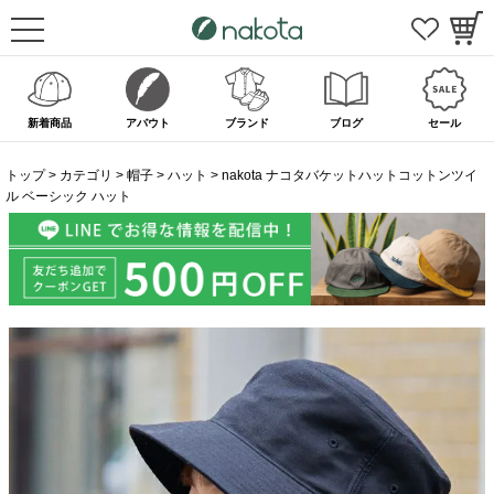
新着商品
アバウト
ブランド
ブログ
セール
トップ
カテゴリ
帽子
ハット
nakota ナコタバケットハットコットンツイ
ル ベーシック ハット