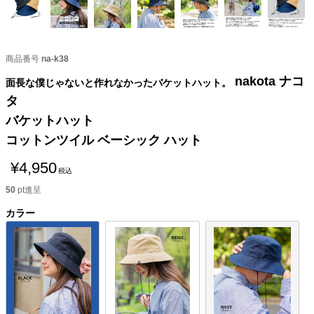
商品番号
na-k38
nakota ナコ
面長な僕じゃないと作れなかったバケットハット。
タ
バケットハット
コットンツイル ベーシック ハット
¥
4,950
税込
50
pt進呈
カラー