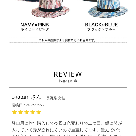
okatami
長野県
女性
投稿日
2025/06/27
登山用に昨年購入して今回は色変わりで二つ目。縁に芯が
入っていて形が崩れにくいので重宝してます。畳んでバッ