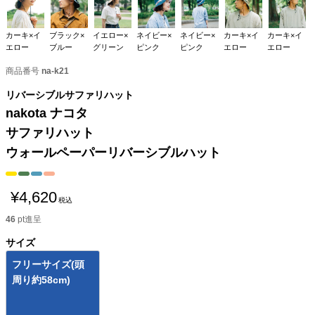
カーキ×イ
ブラック×
イエロー×
ネイビー×
ネイビー×
カーキ×イ
カーキ×イ
エロー
ブルー
グリーン
ピンク
ピンク
エロー
エロー
商品番号
na-k21
リバーシブルサファリハット
nakota ナコタ
サファリハット
ウォールペーパーリバーシブルハット
¥
4,620
税込
46
pt進呈
サイズ
フリーサイズ(頭
周り約58cm)