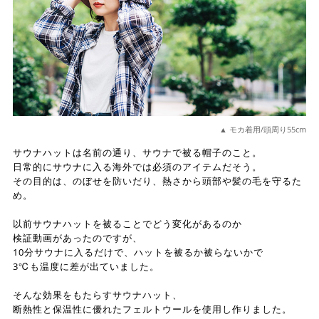
▲ モカ着用/頭周り55cm
サウナハットは名前の通り、サウナで被る帽子のこと。
日常的にサウナに入る海外では必須のアイテムだそう。
その目的は、のぼせを防いだり、熱さから頭部や髪の毛を守るた
め。
以前サウナハットを被ることでどう変化があるのか
検証動画があったのですが、
10分サウナに入るだけで、ハットを被るか被らないかで
3℃も温度に差が出ていました。
そんな効果をもたらすサウナハット、
断熱性と保温性に優れたフェルトウールを使用し作りました。