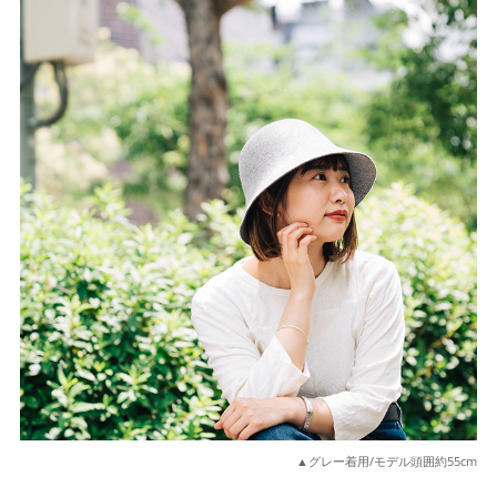
▲グレー着用/モデル頭囲約55cm