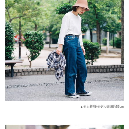
▲モカ着用/モデル頭囲約55cm