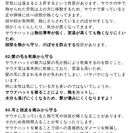
空気には温まると上昇するという性質があります。サウナの中で
熱せられた空気は上の方に移動するため、サウナで座っていると
足や胴体に比べ頭部が熱くなってきます。
頭や顔が長時間、熱にさらされているとのぼせやすくなり、
頭がくらくらしたり、気分が悪くなってきます。
サウナハットは
熱伝導率が低く、室温が高くても熱くなりにくい
ため、
頭部を熱から守り、のぼせを防止する
役目があります。
02.髪の毛を乾燥から守る
サウナハットの魅力は髪の毛が熱により乾燥するのを防ぐこと。
サウナ室は基本的に乾燥しており、室温も高いため、
髪の毛に含まれる水分が失われてしまい、パサパサになってしま
います。
特に女性は気にしている方も多いのではないでしょうか。
サウナハットを被ることにより、熱をカットし、
水分も逃げにくくなるため、髪が傷みにくくなりますよ！
03.耳と頭皮を痛みから守る
サウナに入っていると熱で耳や頭皮が痛くなることがあります。
そのため長時間入ることが辛くなったりします。
サウナハットを被ることで頭への直接的なダメージを軽減し、