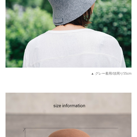
▲ グレー着用/頭周り55cm