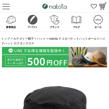
新着商品
アバウト
ブランド
ブログ
セール
トップ
カテゴリ
帽子
ハット
nakota ナコタバケットハットボールドハイ
クハット ロクヨンクロス