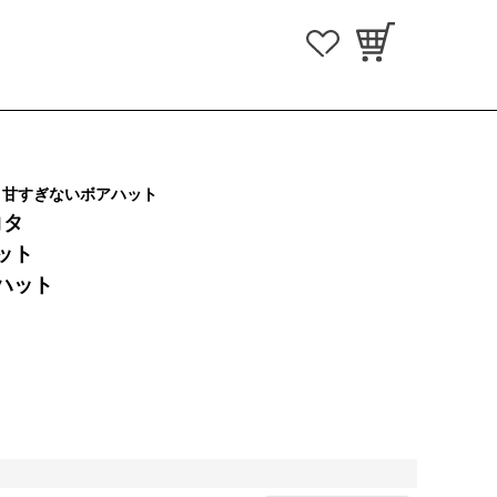
、甘すぎないボアハット
コタ
ット
ハット