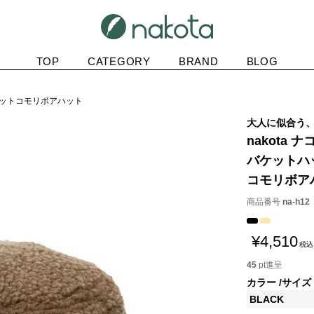
TOP
CATEGORY
BRAND
BLOG
トハットコモリボアハット
大人に似合う
nakota ナ
バケットハ
コモリボア
商品番号
na-h12
¥
4,510
税込
45
pt進呈
カラー
サイズ
BLACK