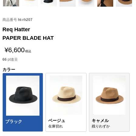
商品番号
ht-rh207
Req Hatter
PAPER BLADE HAT
¥
6,600
税込
66
pt進呈
カラー
ベージュ
キャメル
ブラック
在庫切れ
残りわずか