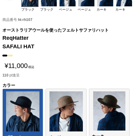
ブラック
ブラック
ベージュ
ベージュ
カーキ
カーキ
商品番号
ht-rh107
オーストラリアウールを使ったフェルトサファリハット
ReqHatter
SAFALI HAT
¥
11,000
税込
110
pt進呈
カラー