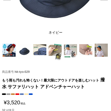
ネイビー
商品番号
hit-tyo-029
撥
もう雨も汚れも怖くない！最大限にアウトドアを楽しむハット
水 サファリハット アドベンチャーハット
¥
3,520
税込
32
pt進呈