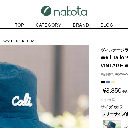
TOP
CATEGORY
BRAND
BLOG
TAGE WASH BUCKET HAT
ヴィンテージ
Well Tailor
VINTAGE 
商品番号
ag-wl-2
¥
3,850
税込
39
pt進呈
サイズ
カラー
フリーサイズ(頭