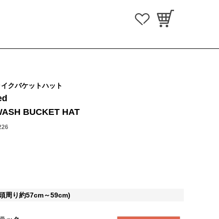
ライクバケットハット
ed
WASH BUCKET HAT
226
周り約57cm～59cm)