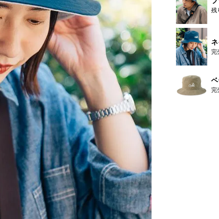
ブ
残
ネ
完
ベ
完