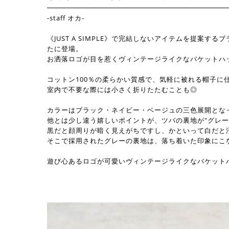
-staff オカ-
《JUST A SIMPLE》で完結しないアイテムを提案するブラン
たに登場。
お洒落ロゴが目を惹くヴィンテージライクなバケットハ
コットン100％の柔らかい質感で、気軽に被れる帽子に
室内で不要な際には小さく折りたたむことも◎
カラーはブラック・ネイビー・ベージュの三色展開とな
他とは少し違う嬉しいポイントが、ツバの裏地が"グレー
黒だと顔周りが暗く見えがちですし、かといって白だと
そこで採用されたグレーの裏地は、落ち着いた印象にこ
遊び心あるロゴが可愛いヴィンテージライクなバケット