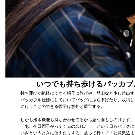
いつでも持ち歩けるパッカブ
持ち運びが気軽にできる帽子は旅行や、登山など少し遠出す
パッカブル仕様にしておいてバッグにぶら下げたり、収納し
に行うことのできる帽子は意外と重宝する。
しかも撥水機能も持ち合わせてるから急な雨もしのげます。
「あ、今日帽子被ってくるの忘れた！」という日もバッグに
いざというときに使えたりする。被って行くぞ！と意気込ま