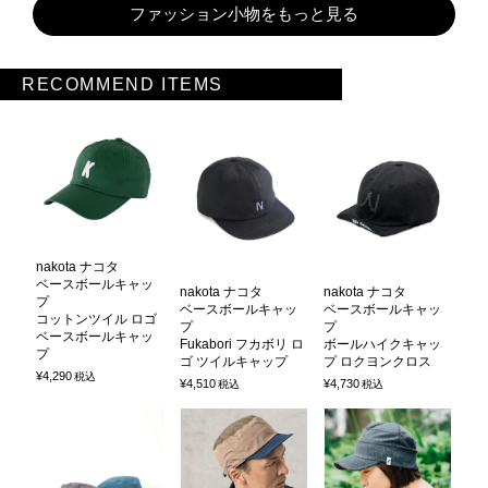
ファッション小物をもっと見る
RECOMMEND ITEMS
nakota ナコタ
ベースボールキャッ
nakota ナコタ
nakota ナコタ
プ
ベースボールキャッ
ベースボールキャッ
コットンツイル ロゴ
プ
プ
ベースボールキャッ
Fukabori フカボリ ロ
ボールハイクキャッ
プ
ゴ ツイルキャップ
プ ロクヨンクロス
¥
4,290
税込
¥
4,510
¥
4,730
税込
税込