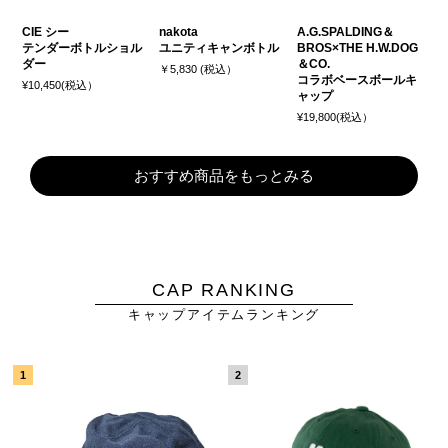
CIE シー
nakota
A.G.SPALDING＆
テンダーボトルショル
ユニティキャンボトル
BROS×THE H.W.DOG
ダー
＆CO.
￥5,830 (税込）
コラボベースボールキ
¥10,450(税込）
ャップ
¥19,800(税込）
おすすめ商品をもっとみる
CAP RANKING
キャップアイテムランキング