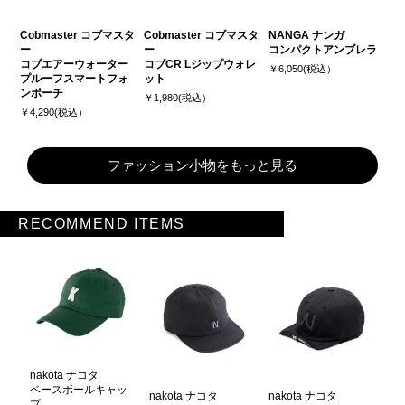
Cobmaster コブマスタ
Cobmaster コブマスタ
NANGA ナンガ
ー
ー
コンパクトアンブレラ
コブエアーウォーター
コブCR Lジップウォレ
￥6,050(税込）
プルーフスマートフォ
ット
ンポーチ
￥1,980(税込）
￥4,290(税込）
ファッション小物をもっと見る
RECOMMEND ITEMS
nakota ナコタ
ベースボールキャッ
nakota ナコタ
nakota ナコタ
プ