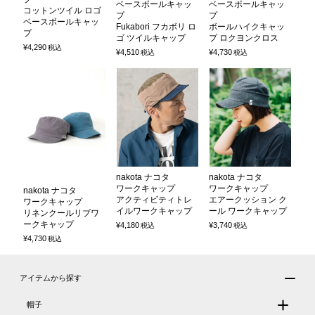
ベースボールキャッ
ベースボールキャッ
コットンツイル ロゴ
プ
プ
ベースボールキャッ
Fukabori フカボリ ロ
ボールハイクキャッ
プ
ゴ ツイルキャップ
プ ロクヨンクロス
¥
4,290
税込
¥
4,510
¥
4,730
税込
税込
nakota ナコタ
nakota ナコタ
ワークキャップ
ワークキャップ
nakota ナコタ
アクティビティトレ
エアークッション ク
ワークキャップ
イルワークキャップ
ール ワークキャップ
リネンクールリブワ
ークキャップ
¥
4,180
¥
3,740
税込
税込
¥
4,730
税込
アイテムから探す
帽子