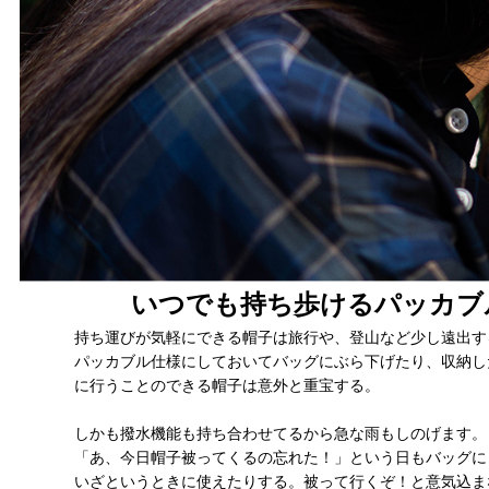
いつでも持ち歩けるパッカブ
持ち運びが気軽にできる帽子は旅行や、登山など少し遠出す
パッカブル仕様にしておいてバッグにぶら下げたり、収納し
に行うことのできる帽子は意外と重宝する。
しかも撥水機能も持ち合わせてるから急な雨もしのげます。
「あ、今日帽子被ってくるの忘れた！」という日もバッグに
いざというときに使えたりする。被って行くぞ！と意気込ま