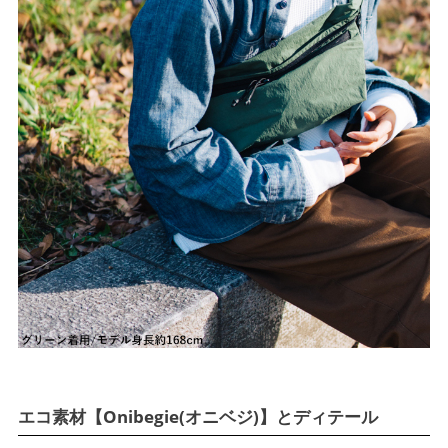
エコ素材【Onibegie(オニベジ)】とディテール