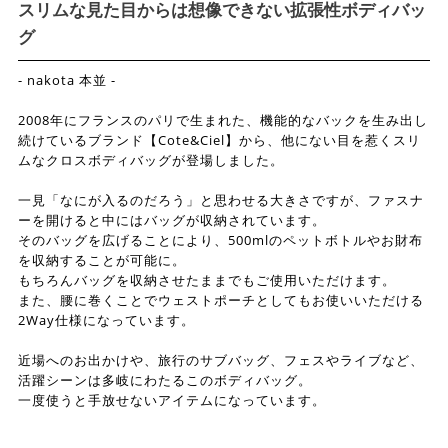
スリムな見た目からは想像できない拡張性ボディバッ
グ
- nakota 本並 -
2008年にフランスのパリで生まれた、機能的なバックを生み出し
続けているブランド【Cote&Ciel】から、他にない目を惹くスリ
ムなクロスボディバッグが登場しました。
一見「なにが入るのだろう」と思わせる大きさですが、ファスナ
ーを開けると中にはバッグが収納されています。
そのバッグを広げることにより、500mlのペットボトルやお財布
を収納することが可能に。
もちろんバッグを収納させたままでもご使用いただけます。
また、腰に巻くことでウェストポーチとしてもお使いいただける
2Way仕様になっています。
近場へのお出かけや、旅行のサブバッグ、フェスやライブなど、
活躍シーンは多岐にわたるこのボディバッグ。
一度使うと手放せないアイテムになっています。