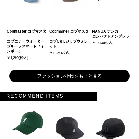
Cobmaster コブマスタ
Cobmaster コブマスタ
NANGA ナンガ
ー
ー
コンパクトアンブレラ
コブエアーウォーター
コブCR Lジップウォレ
￥6,050(税込）
プルーフスマートフォ
ット
ンポーチ
￥1,980(税込）
￥4,290(税込）
ファッション小物をもっと見る
RECOMMEND ITEMS