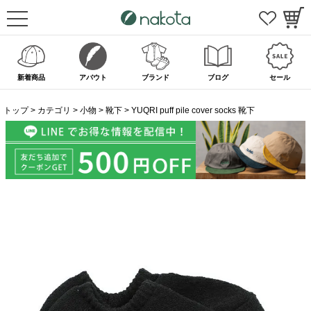
新着商品
アバウト
ブランド
ブログ
セール
トップ
カテゴリ
小物
靴下
YUQRI puff pile cover socks 靴下