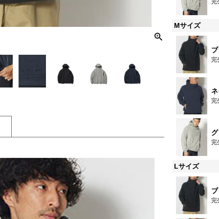
完
Mサイズ
ブ
完
ネ
完
グ
完
Lサイズ
ブ
完