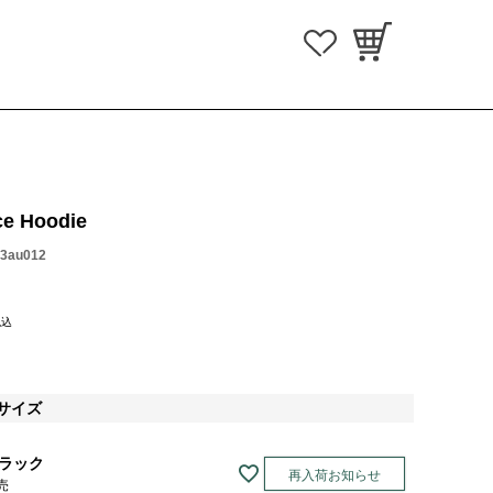
ce Hoodie
23au012
税込
)サイズ
ラック
再入荷お知らせ
売