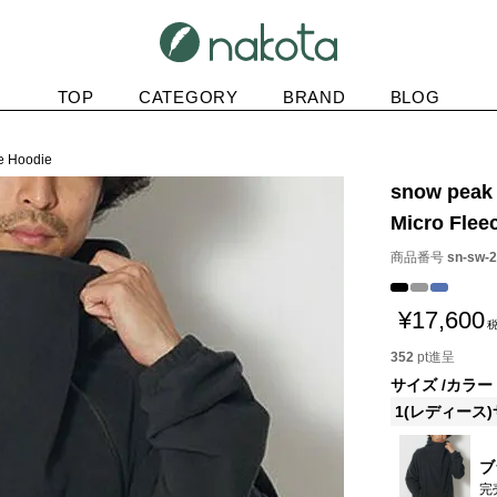
TOP
CATEGORY
BRAND
BLOG
e Hoodie
snow peak
Micro Flee
商品番号
sn-sw-
¥
17,600
352
pt進呈
サイズ
カラー
1(レディース
ブ
完