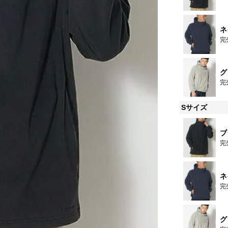
ネ
完
グ
完
Sサイズ
ブ
完
ネ
完
グ