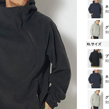
ネ
完
グ
完
XLサイズ
ブ
完
ネ
完
グ
完