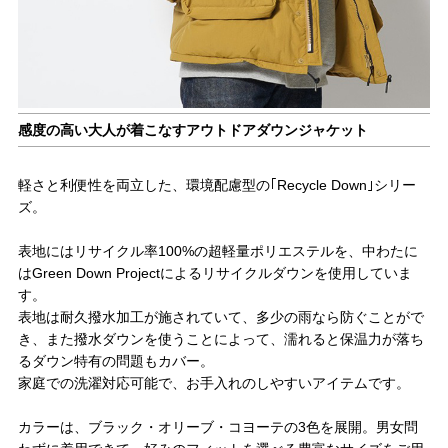
感度の高い大人が着こなすアウトドアダウンジャケット
軽さと利便性を両立した、環境配慮型の｢Recycle Down｣シリー
ズ。
表地にはリサイクル率100%の超軽量ポリエステルを、中わたに
はGreen Down Projectによるリサイクルダウンを使用していま
す。
表地は耐久撥水加工が施されていて、多少の雨なら防ぐことがで
き、また撥水ダウンを使うことによって、濡れると保温力が落ち
るダウン特有の問題もカバー。
家庭での洗濯対応可能で、お手入れのしやすいアイテムです。
カラーは、ブラック・オリーブ・コヨーテの3色を展開。男女問