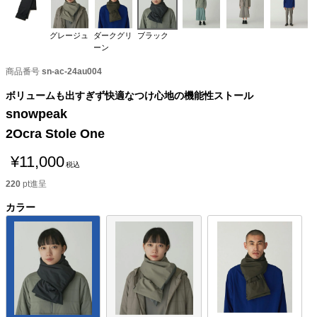
グレージュ
ダークグリ
ブラック
ーン
商品番号
sn-ac-24au004
ボリュームも出すぎず快適なつけ心地の機能性ストール
snowpeak
2Ocra Stole One
¥
11,000
税込
220
pt進呈
カラー