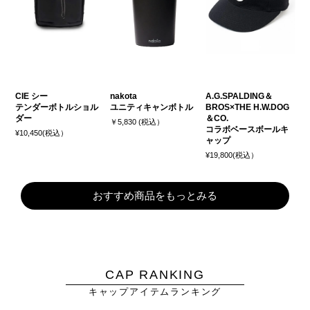
CIE シー
nakota
A.G.SPALDING＆
テンダーボトルショル
ユニティキャンボトル
BROS×THE H.W.DOG
ダー
＆CO.
￥5,830 (税込）
コラボベースボールキ
¥10,450(税込）
ャップ
¥19,800(税込）
おすすめ商品をもっとみる
CAP RANKING
キャップアイテムランキング