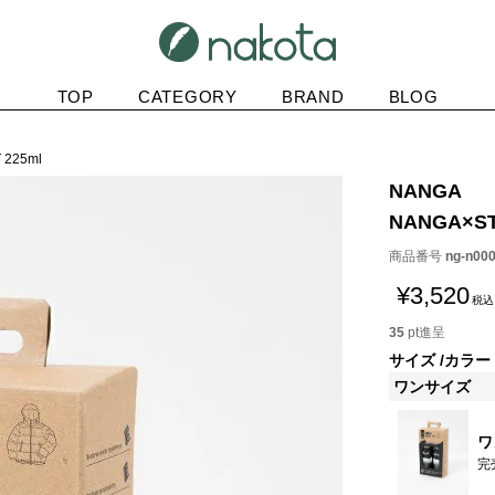
TOP
CATEGORY
BRAND
BLOG
 225ml
NANGA
NANGA×ST
商品番号
ng-n00
¥
3,520
税込
35
pt進呈
サイズ
カラー
ワンサイズ
ワ
完