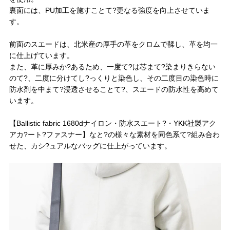
裏面には、PU加工を施すことて?更なる強度を向上させていま
す。
前面のスエードは、北米産の厚手の革をクロムで鞣し、革を均一
に仕上げています。
また、革に厚みか?あるため、一度て?は芯まて?染まりきらない
のて?、二度に分けてし?っくりと染色し、その二度目の染色時に
防水剤を中まて?浸透させることて?、スエードの防水性を高めて
います。
【Ballistic fabric 1680dナイロン・防水スエート?・YKK社製アク
アカ?ート?ファスナー】なと?の様々な素材を同色系て?組み合わ
せた、カシ?ュアルなバッグに仕上がっています。