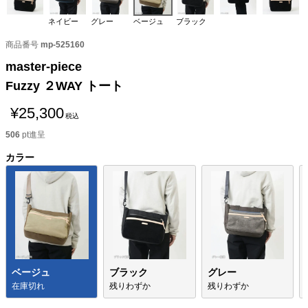
ネイビー
グレー
ベージュ
ブラック
商品番号
mp-525160
master-piece
Fuzzy ２WAY トート
¥
25,300
税込
506
pt進呈
カラー
ベージュ
ブラック
グレー
在庫切れ
残りわずか
残りわずか