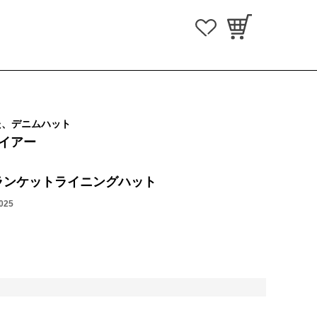
た、デニムハット
ハイアー
ランケットライニングハット
025