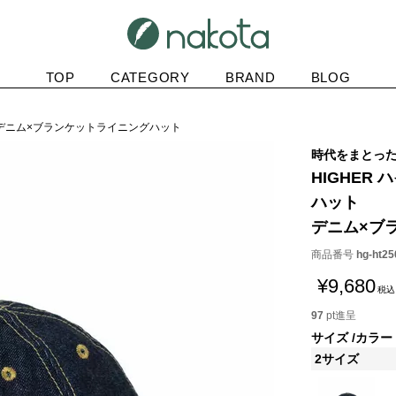
TOP
CATEGORY
BRAND
BLOG
ットデニム×ブランケットライニングハット
時代をまとっ
HIGHER 
ハット
デニム×ブ
商品番号
hg-ht25
¥
9,680
税込
97
pt進呈
サイズ
カラー
2サイズ