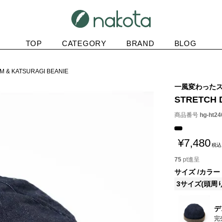
TOP
CATEGORY
BRAND
BLOG
M & KATSURAGI BEANIE
一風変わった
STRETCH 
商品番号
hg-ht24
¥
7,480
税込
75
pt進呈
サイズ
カラー
3サイズ(頭周り
デ
完