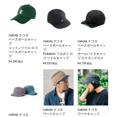
nakota ナコタ
ベースボールキャッ
nakota ナコタ
nakota ナコタ
プ
ベースボールキャッ
ベースボールキャッ
コットンツイル ロゴ
プ
プ
ベースボールキャッ
Fukabori フカボリ ロ
ボールハイクキャッ
プ
ゴ ツイルキャップ
プ ロクヨンクロス
¥
4,290
税込
¥
4,510
¥
4,730
税込
税込
nakota ナコタ
nakota ナコタ
ワークキャップ
ワークキャップ
nakota ナコタ