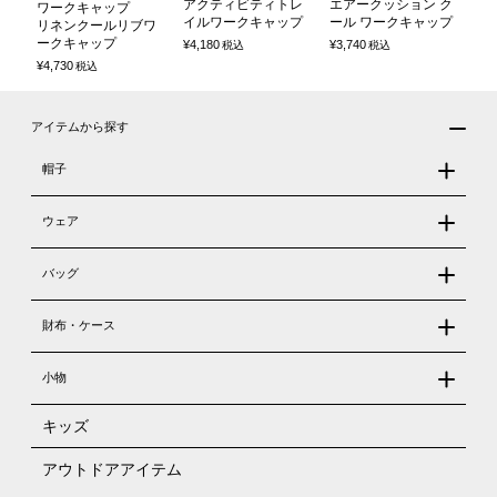
アクティビティトレ
エアークッション ク
ワークキャップ
イルワークキャップ
ール ワークキャップ
リネンクールリブワ
ークキャップ
¥
4,180
¥
3,740
税込
税込
¥
4,730
税込
アイテムから探す
帽子
ウェア
バッグ
財布・ケース
小物
キッズ
アウトドアアイテム