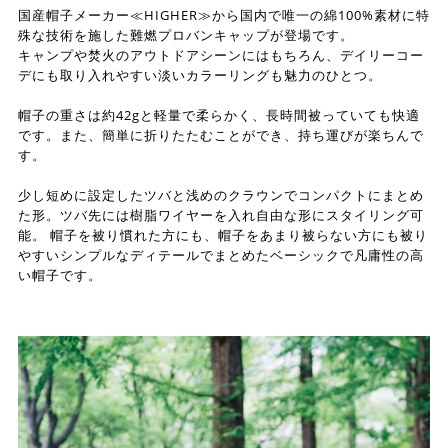
国産帽子メーカー≪HIGHER≫から国内で唯一の綿100%素材に特
殊な技術を施した難燃プロバンキャップが登場です。
キャンプや焚火のアウトドアシーンにはもちろん、デイリーコー
デにも取り入れやすい淡いカラーリングも魅力のひとつ。
帽子の重さは約42gと軽量で柔らかく、長時間被っていても快適
です。また、簡単に折りたたむことができ、持ち運びが楽ちんで
す。
少し短めに設定したツバと浅めのクラウンでコンパクトにまとめ
た形。ツバ先には樹脂ワイヤーを入れ自由な形にスタイリング可
能。 帽子を被り慣れた方にも、帽子をあまり被らない方にも被り
やすいシンプルなディテールでまとめたベーシックで凡庸性の高
い帽子です。