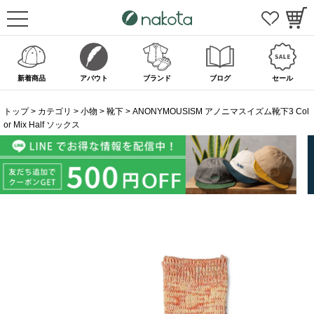
新着商品
アバウト
ブランド
ブログ
セール
トップ
カテゴリ
小物
靴下
ANONYMOUSISM アノニマスイズム靴下3 Col
or Mix Half ソックス