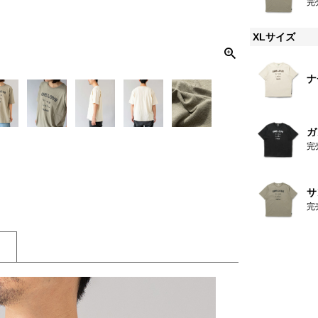
完
XLサイズ
ナ
ガ
完
サ
完