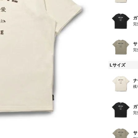
ガ
完
サ
完
Lサイズ
ナ
残
ガ
完
サ