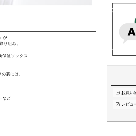
E」が
の取り組み。
換保証ソックス
りの裏には、
。
お買い
ーなど
レビュ
、
。
。