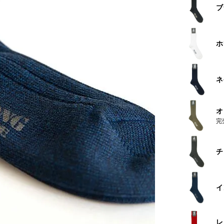
ブ
ホ
ネ
オ
完
チ
イ
レ