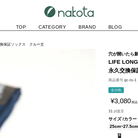
TOP
CATEGORY
BRAND
BLOG
E 永久交換保証ソックス クルー丈
穴が開いたら
LIFE LONG
永久交換保
商品番号
gc-ts-1
全10色
¥
3,080
税込
31
pt進呈
サイズ
カラー
25cm~27.5cm