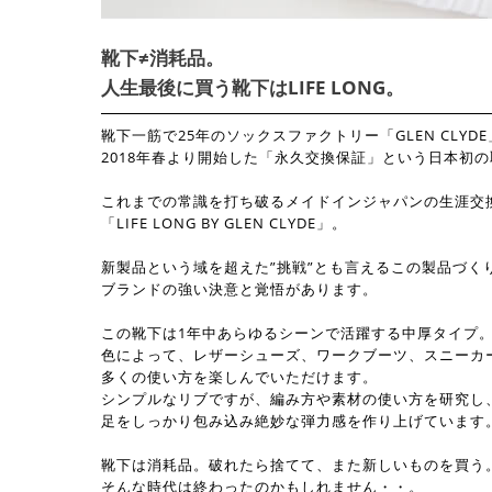
靴下≠消耗品。
人生最後に買う靴下はLIFE LONG。
靴下一筋で25年のソックスファクトリー「GLEN CLYD
2018年春より開始した「永久交換保証」という日本初
これまでの常識を打ち破るメイドインジャパンの生涯交
「LIFE LONG BY GLEN CLYDE」。
新製品という域を超えた”挑戦”とも言えるこの製品づく
ブランドの強い決意と覚悟があります。
この靴下は1年中あらゆるシーンで活躍する中厚タイプ
色によって、レザーシューズ、ワークブーツ、スニーカ
多くの使い方を楽しんでいただけます。
シンプルなリブですが、編み方や素材の使い方を研究し
足をしっかり包み込み絶妙な弾力感を作り上げています
靴下は消耗品。破れたら捨てて、また新しいものを買う
そんな時代は終わったのかもしれません・・。