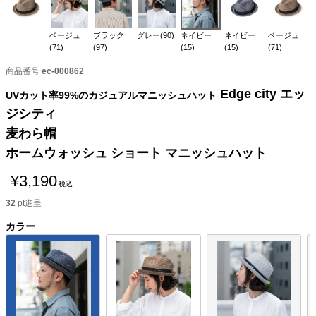
ベージュ
ブラック
グレー(90)
ネイビー
ネイビー
ベージュ
(71)
(97)
(15)
(15)
(71)
商品番号
ec-000862
Edge city エッ
UVカット率99%のカジュアルマニッシュハット
ジシティ
麦わら帽
ホームウォッシュ ショート マニッシュハット
¥
3,190
税込
32
pt進呈
カラー