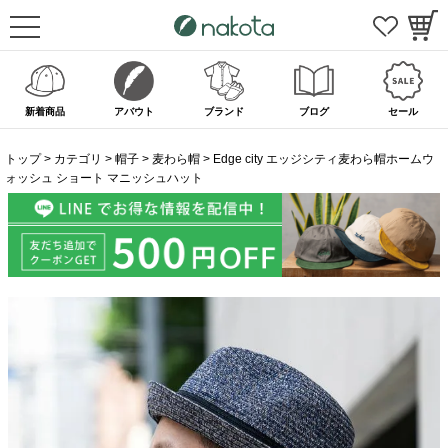
新着商品
アバウト
ブランド
ブログ
セール
トップ
カテゴリ
帽子
麦わら帽
Edge city エッジシティ麦わら帽ホームウ
ォッシュ ショート マニッシュハット