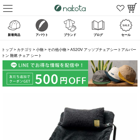
新着商品
アバウト
ブランド
ブログ
セール
トップ
カテゴリ
小物
その他小物
AS2OV アッソブチェアシートアルバー
トン 難燃 チェア シート