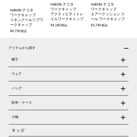
nakota ナコタ
nakota ナコタ
ワークキャップ
ワークキャップ
nakota ナコタ
アクティビティトレ
エアークッション ク
ワークキャップ
イルワークキャップ
ール ワークキャップ
リネンクールリブワ
ークキャップ
¥
4,180
¥
3,740
税込
税込
¥
4,730
税込
アイテムから探す
帽子
ウェア
バッグ
財布・ケース
小物
キッズ