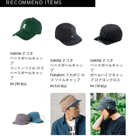
RECOMMEND ITEMS
nakota ナコタ
ベースボールキャッ
nakota ナコタ
nakota ナコタ
プ
ベースボールキャッ
ベースボールキャッ
コットンツイル ロゴ
プ
プ
ベースボールキャッ
Fukabori フカボリ ロ
ボールハイクキャッ
プ
ゴ ツイルキャップ
プ ロクヨンクロス
¥
4,290
税込
¥
4,510
¥
4,730
税込
税込