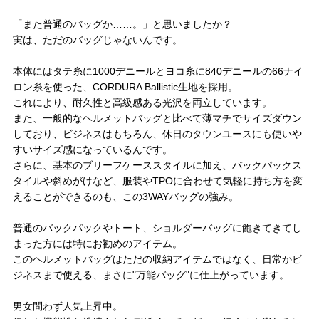
「また普通のバッグか……。」と思いましたか？
実は、ただのバッグじゃないんです。
本体にはタテ糸に1000デニールとヨコ糸に840デニールの66ナイ
ロン糸を使った、CORDURA Ballistic生地を採用。
これにより、耐久性と高級感ある光沢を両立しています。
また、一般的なヘルメットバッグと比べて薄マチでサイズダウン
しており、ビジネスはもちろん、休日のタウンユースにも使いや
すいサイズ感になっているんです。
さらに、基本のブリーフケーススタイルに加え、バックパックス
タイルや斜めがけなど、服装やTPOに合わせて気軽に持ち方を変
えることができるのも、この3WAYバッグの強み。
普通のバックパックやトート、ショルダーバッグに飽きてきてし
まった方には特にお勧めのアイテム。
このヘルメットバッグはただの収納アイテムではなく、日常かビ
ジネスまで使える、まさに"万能バッグ"に仕上がっています。
男女問わず人気上昇中。