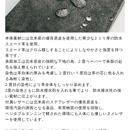
本体素材には北米産の優良原皮を使用した希少な2 ミリ厚の防水
スエード革を使用。
スエード革はクロム鞣しすることによりしなやかさと強度を持つ
革です。
表面加工は北米原皮の強靭な下地の為、2 度ペーパーで表面の起
毛を揃え整えられています。
染色は革自体の厚みを考慮し 2 度行い 1 度目は革の芯に色を入れ
る為軽く染色し、
2 度目の染色により革全体をしっかり染めます。
2度の染色ともに防水撥水剤を入れる事でより、防水撥水性の強
い素材に仕上がります。
付属レザーには北米産のステアレザーの優良原皮を、
環境汚染の誘因となる薬品、有害物質の使用を排除し、
ベジタブルタンニンで鞣された環境にも人体にも優しいヌメレザ
ーを使用しています。