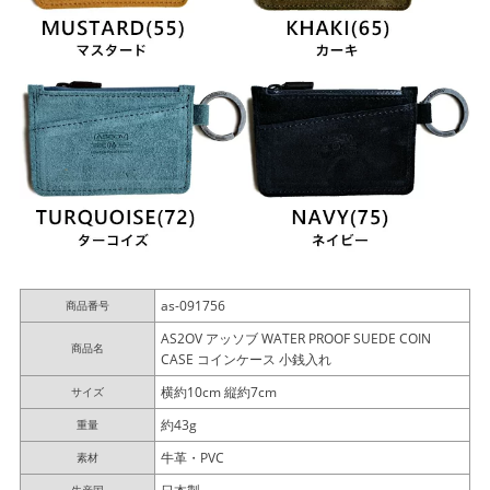
as-091756
商品番号
AS2OV アッソブ WATER PROOF SUEDE COIN
商品名
CASE コインケース 小銭入れ
横約10cm 縦約7cm
サイズ
約43g
重量
牛革・PVC
素材
日本製
生産国