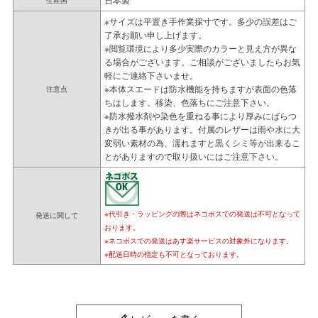
※サイズは平置き手作業採寸です。多少の誤差はご
了承お願い申し上げます。
※閲覧環境により多少実際のカラーと見え方が異な
る場合がございます。ご相談がございましたらお気
軽にご連絡下さいませ。
※本体スエードは防水機能を持ちますが表面の色落
注意点
ちはします。移染、色落ちにご注意下さい。
※防水撥水剤や染色を重ねる事により厚みにばらつ
きが出る事があります。付属のレザーは雨や水に大
変弱い素材の為、濡れますと黒くシミ等が出来るこ
とがありますので取り扱いにはご注意下さい。
※代引き・ラッピングの際はネコポスでの発送は不可となって
発送に関して
おります。
※ネコポスでの発送はあす楽サービスの対象外になります。
※配送日時の指定も不可となっております。