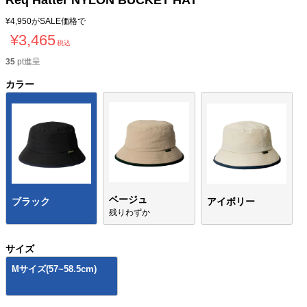
Req Hatter NYLON BUCKET HAT
¥
4,950
がSALE価格で
¥
3,465
税込
35
pt進呈
カラー
ベージュ
ブラック
アイボリー
残りわずか
サイズ
Mサイズ(57~58.5cm)