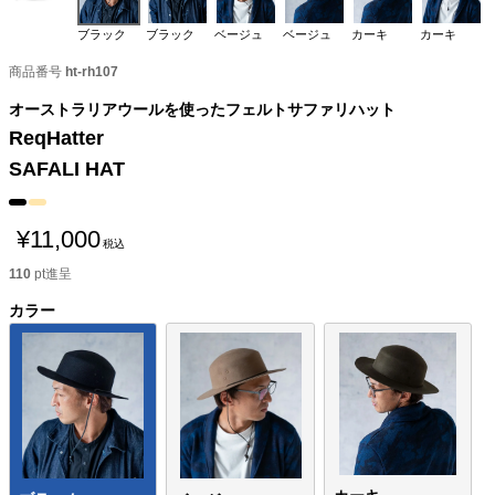
ブラック
ブラック
ベージュ
ベージュ
カーキ
カーキ
商品番号
ht-rh107
オーストラリアウールを使ったフェルトサファリハット
ReqHatter
SAFALI HAT
¥
11,000
税込
110
pt進呈
カラー