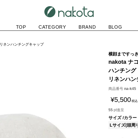
TOP
CATEGORY
BRAND
BLOG
ングリネンハンチングキャップ
横顔まですっ
nakota ナ
ハンチング
リネンハン
商品番号
na-k45
¥
5,500
税込
55
pt進呈
サイズ
カラー
Lサイズ(頭周り