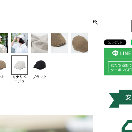
ーキ
キナリベ
ブラック
ージュ