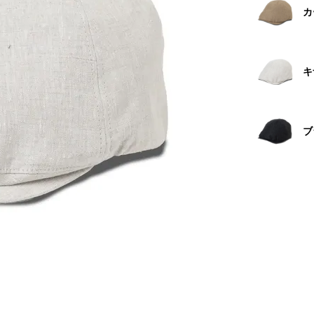
カ
キ
ブ