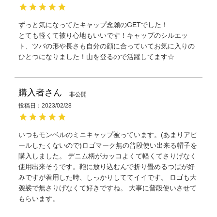
ずっと気になってたキャップ念願のGETでした！

とても軽くて被り心地もいいです！キャップのシルエッ
ト、ツバの形や長さも自分の顔に合っていてお気に入りの
ひとつになりました！山を登るので活躍してます☆
購入者
非公開
投稿日
2023/02/28
いつもモンベルのミニキャップ被っています。(あまりアピ
ールしたくないので)ロゴマーク無の普段使い出来る帽子を
購入しました。 デニム柄がカッコよくて軽くてさりげなく
使用出来そうです。鞄に放り込むんで折り畳めるつばが好
みですが着用した時、しっかりしててイイです。 ロゴも大
袈裟で無さりげなくて好きですね。 大事に普段使いさせて
もらいます。