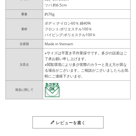
ツバ 約6.5cm
約76g
重量
ボディ:ナイロン60％ 綿40%
フロント:ポリエステル100％
素材
パイピング:ポリエステル100％
Made in Vietnam
生産国
※サイズは平置き手作業採寸です。多少の誤差はご
了承お願い申し上げます。
※閲覧環境により多少実際のカラーと見え方が異な
注意点
る場合がございます。ご相談がございましたらお気
軽にご連絡下さいませ。
発送に関して
レビューを書く