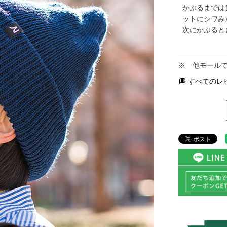
かぶるまでは
ットにシワみ
次にかぶると
すべてのレ