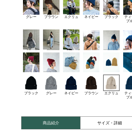
グレー
ブラウン
エクリュ
ネイビー
ブラック
ティ
ブ
ブラック
グレー
ネイビー
ブラウン
エクリュ
ティ
ブ
商品紹介
サイズ・詳細