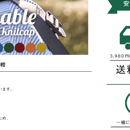
ト帽
います。
。
ため、