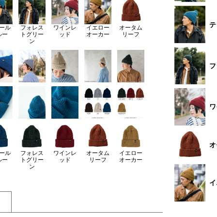
テ
ール
フォレス
ワインレ
イエロー
オータム
ルー
トグリー
ッド
オーカー
リーフ
ン
フ
ワ
オ
ール
フォレス
ワインレ
オータム
イエロー
ルー
トグリー
ッド
リーフ
オーカー
ン
イ