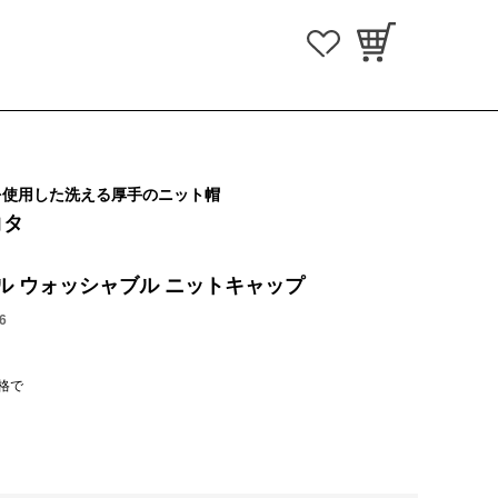
を使用した洗える厚手のニット帽
コタ
ル ウォッシャブル ニットキャップ
6
価格で