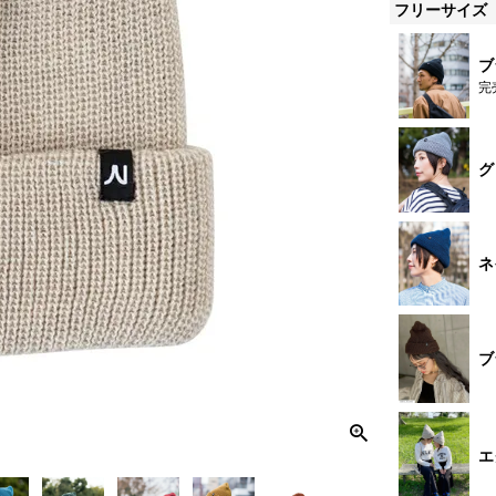
フリーサイズ
ブ
完
グ
ネ
ブ
エ