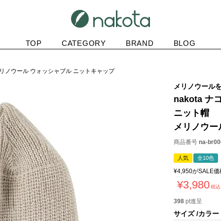
TOP
CATEGORY
BRAND
BLOG
帽メリノウール ウォッシャブル ニットキャップ
メリノウール
nakota ナ
ニット帽
メリノウー
商品番号
na-br00
人気
全10色
¥
4,950
がSALE
¥
3,980
税込
398
pt進呈
サイズ
カラー