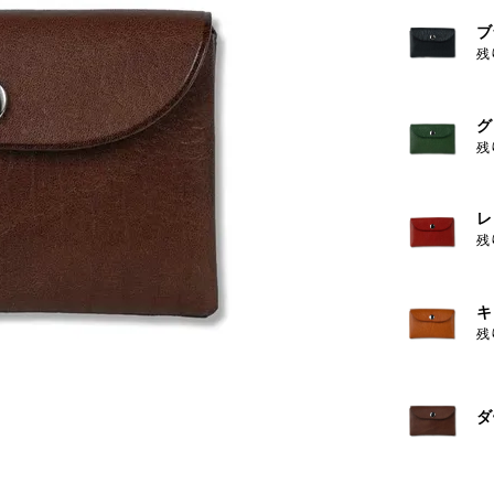
ブ
残
グ
残
レ
残
キ
残
ダ