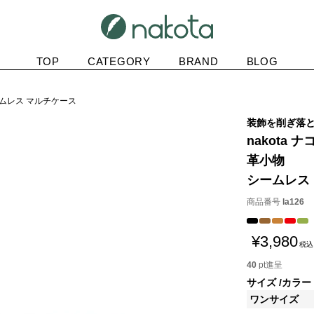
TOP
CATEGORY
BRAND
BLOG
シームレス マルチケース
装飾を削ぎ落
nakota ナ
革小物
シームレス
商品番号
la126
¥
3,980
税込
40
pt進呈
サイズ
カラー
ワンサイズ