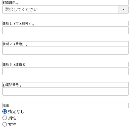
都道府県
)
(
必
須
住所１（市区町村）
)
(
必
須
住所２（番地）
)
(
必
須
住所３（建物名）
)
お電話番号
(
必
須
性別
)
指定なし
男性
女性