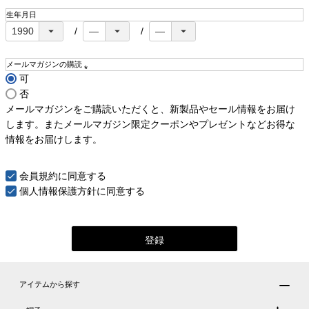
生年月日
メールマガジンの購読
可
(
否
必
須
メールマガジンをご購読いただくと、新製品やセール情報をお届け
)
します。またメールマガジン限定クーポンやプレゼントなどお得な
情報をお届けします。
会員規約
に同意する
個人情報保護方針
に同意する
登録
アイテムから探す