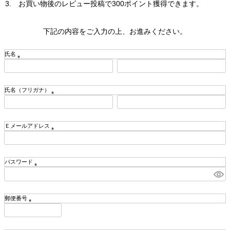
お買い物後のレビュー投稿で300ポイント獲得できます。
下記の内容をご入力の上、お進みください。
氏名
(
必
須
氏名（フリガナ）
)
(
必
須
Ｅメールアドレス
)
(
必
須
パスワード
)
(
必
須
郵便番号
)
(
必
須