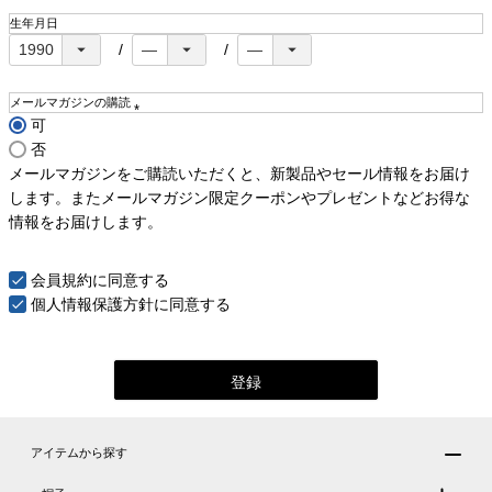
生年月日
メールマガジンの購読
可
(
否
必
須
メールマガジンをご購読いただくと、新製品やセール情報をお届け
)
します。またメールマガジン限定クーポンやプレゼントなどお得な
情報をお届けします。
会員規約
に同意する
個人情報保護方針
に同意する
登録
アイテムから探す