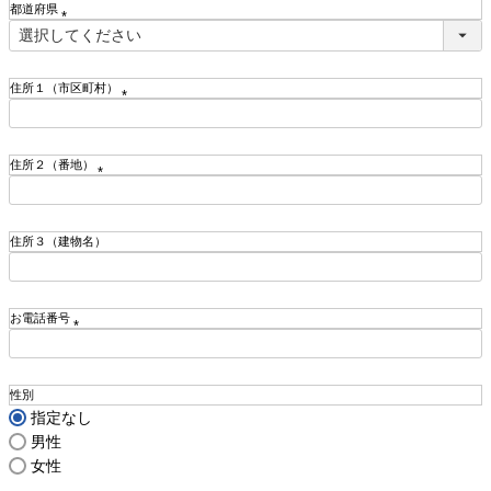
都道府県
)
(
必
須
住所１（市区町村）
)
(
必
須
住所２（番地）
)
(
必
須
住所３（建物名）
)
お電話番号
(
必
須
性別
)
指定なし
男性
女性