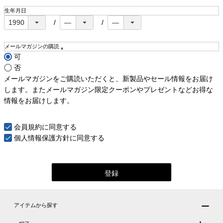
生年月日
メールマガジンの購読
可
(
否
必
須
メールマガジンをご購読いただくと、新製品やセール情報をお届け
)
します。またメールマガジン限定クーポンやプレゼントなどお得な
情報をお届けします。
会員規約
に同意する
個人情報保護方針
に同意する
登録
アイテムから探す