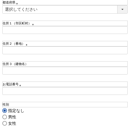
都道府県
)
(
必
須
住所１（市区町村）
)
(
必
須
住所２（番地）
)
(
必
須
住所３（建物名）
)
お電話番号
(
必
須
性別
)
指定なし
男性
女性