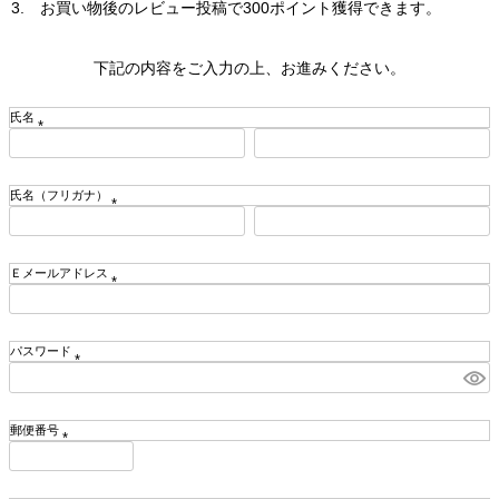
お買い物後のレビュー投稿で300ポイント獲得できます。
下記の内容をご入力の上、お進みください。
氏名
(
必
須
氏名（フリガナ）
)
(
必
須
Ｅメールアドレス
)
(
必
須
パスワード
)
(
必
須
郵便番号
)
(
必
須