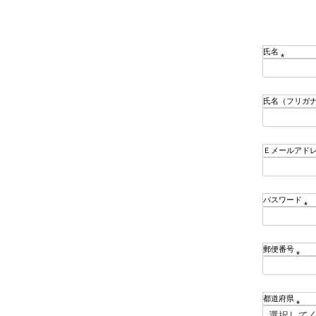
氏名
(
必
須
氏名（フリガ
)
Ｅメールアド
パスワード
(
必
須
郵便番号
)
(
必
須
都道府県
)