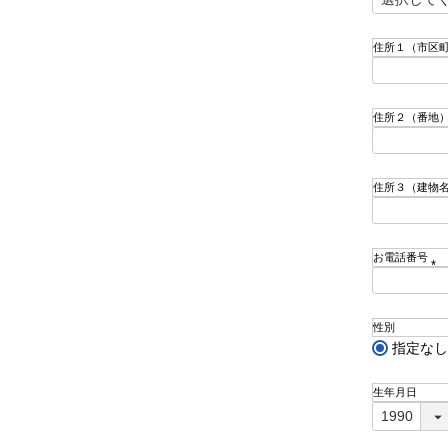
(
必
須
住所１（市区
)
住所２（番地
住所３（建物
お電話番号
(
必
須
性別
)
指定なし
生年月日