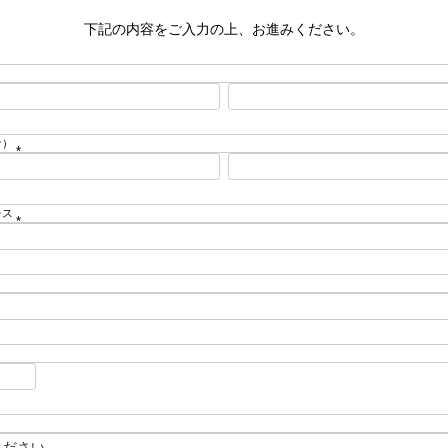
下記の内容をご入力の上、お進みください。
ナ）
(
必
須
レス
)
(
必
須
)