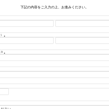
下記の内容をご入力の上、お進みください。
ナ）
(
必
須
レス
)
(
必
須
)