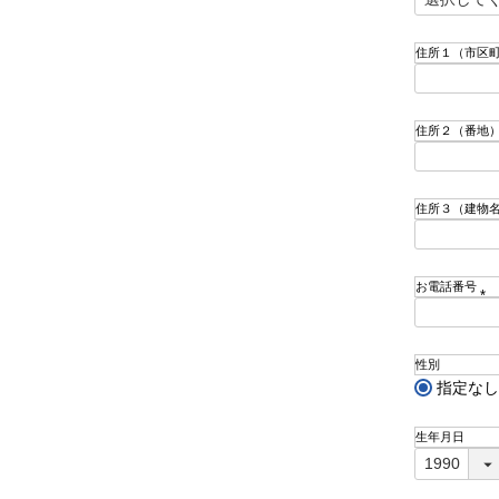
(
必
須
住所１（市区
)
住所２（番地
住所３（建物
お電話番号
(
必
須
性別
)
指定なし
生年月日