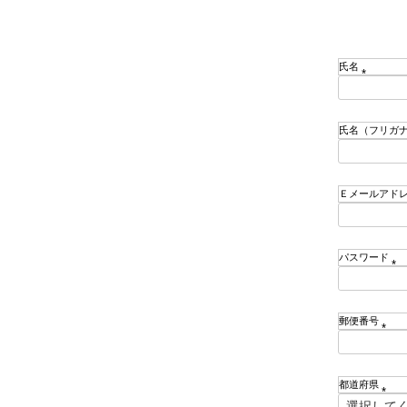
氏名
(
必
須
氏名（フリガ
)
Ｅメールアド
パスワード
(
必
須
郵便番号
)
(
必
須
都道府県
)