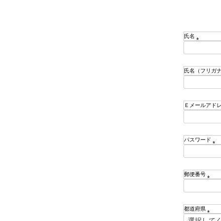
氏名
(
必
須
氏名（フリガ
)
Ｅメールアド
パスワード
(
必
須
郵便番号
)
(
必
須
都道府県
)