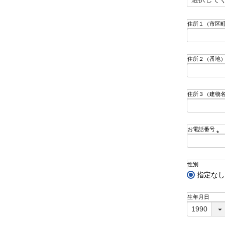
(
必
須
住所１（市区
)
住所２（番地
住所３（建物
お電話番号
(
必
須
性別
)
指定なし
生年月日