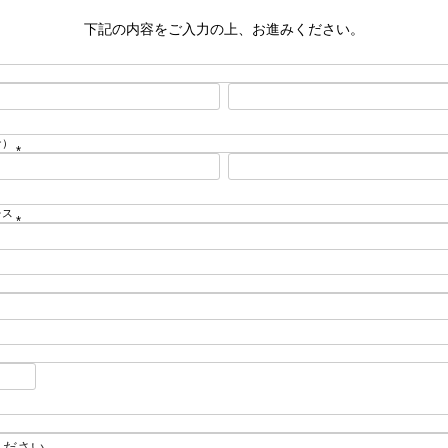
下記の内容をご入力の上、お進みください。
ナ）
(
必
須
レス
)
(
必
須
)