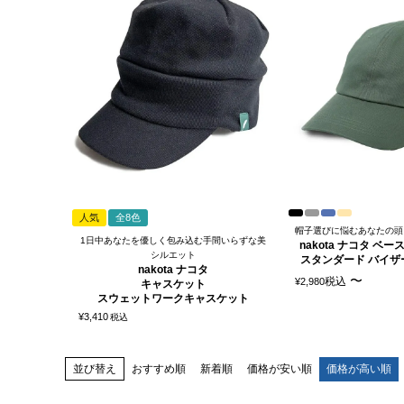
人気
全8色
帽子選びに悩むあなたの頭
1日中あなたを優しく包み込む手間いらずな美
nakota ナコタ ベ
シルエット
スタンダード バイザ
nakota ナコタ
〜
税込
¥
2,980
キャスケット
スウェットワークキャスケット
¥
3,410
税込
おすすめ順
新着順
価格が安い順
価格が高い順
並び替え