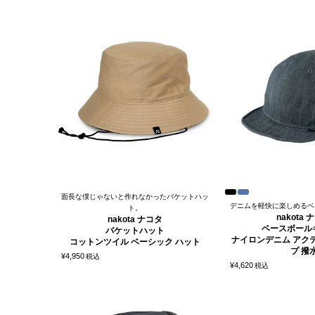
面長な僕じゃないと作れなかったバケットハッ
デニムを軽快に楽しめるベ
ト。
nakota 
nakota ナコタ
ベースボール
バケットハット
ナイロンデニム アク
コットンツイル ベーシック ハット
プ 撥
¥
4,950
税込
¥
4,620
税込