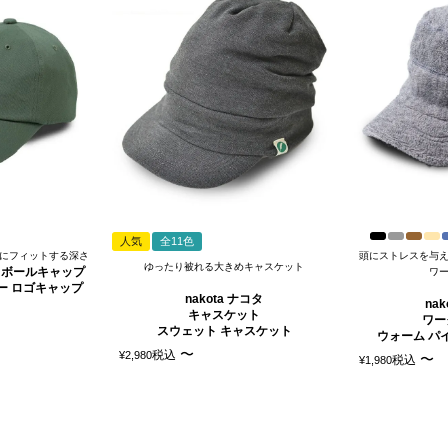
人気
全11色
にフィットする深さ
頭にストレスを与
ゆったり被れる大きめキャスケット
ースボールキャップ
ワ
ー ロゴキャップ
nakota ナコタ
na
キャスケット
ワー
スウェット キャスケット
ウォーム パ
〜
税込
¥
2,980
〜
税込
¥
1,980