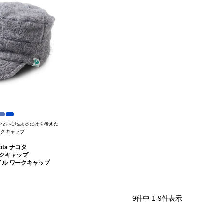
えない心地よさだけを考えた
ークキャップ
kota ナコタ
クキャップ
イル ワークキャップ
9
件中
1
-
9
件表示