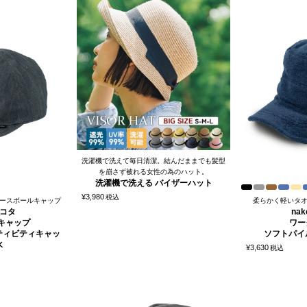
洗濯機で洗えて毎日清潔。結んだままでも髪型
を崩さず被れる女性の為のハット。
洗濯機で洗える バイザーハット
¥
3,980
税込
ースボールキャップ
柔らかく軽いタ
ナコタ
na
キャップ
ワー
ティビティキャッ
ソフトパイ
水
¥
3,630
税込