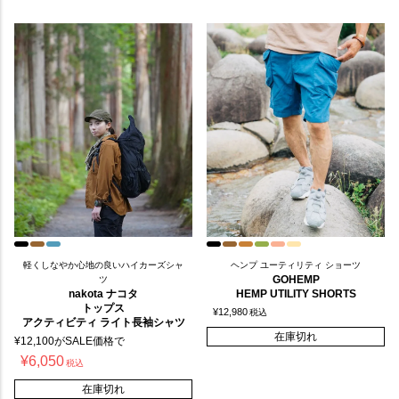
軽くしなやか心地の良いハイカーズシャ
ヘンプ ユーティリティ ショーツ
GOHEMP
ツ
nakota ナコタ
HEMP UTILITY SHORTS
トップス
¥
12,980
税込
アクティビティ ライト長袖シャツ
在庫切れ
¥
12,100
がSALE価格で
¥
6,050
税込
在庫切れ