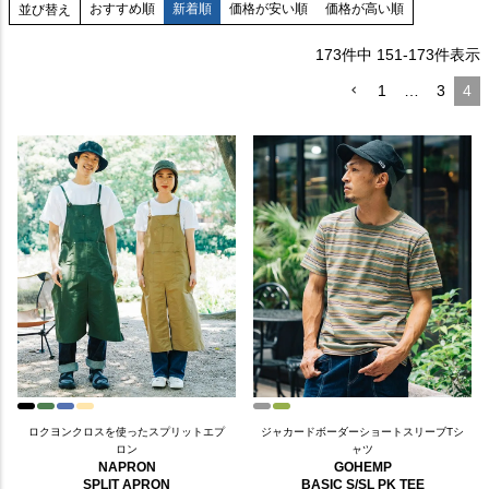
おすすめ順
新着順
価格が安い順
価格が高い順
並び替え
173
件中
151
-
173
件表示
1
…
3
4
ロクヨンクロスを使ったスプリットエプ
ジャカードボーダーショートスリーブTシ
ロン
ャツ
NAPRON
GOHEMP
SPLIT APRON
BASIC S/SL PK TEE