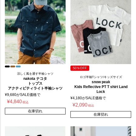
50％OFF
涼しく風を通す半袖シャツ
ロゴ半袖Tシャツ/キッズサイズ
nakota ナコタ
snow peak
トップス
Kids Reflective PT T shirt Land
アクティビティライト半袖シャツ
Lock
¥
9,680
がSALE価格で
¥
4,180
がSALE価格で
¥
4,840
税込
¥
2,090
税込
在庫切れ
在庫切れ