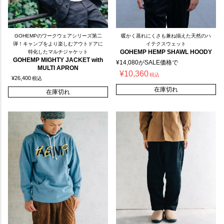
GOHEMPのワークウェアシリーズ第二
暖かく蒸れにくさも兼ね揃えた天然のハ
弾！キャンプをより楽しむアウトドアに
イテクスウェット
GOHEMP HEMP SHAWL HOODY
特化したマルチジャケット
GOHEMP MIGHTY JACKET with
¥
14,080
がSALE価格で
MULTI APRON
¥
10,360
税込
¥
26,400
税込
在庫切れ
在庫切れ