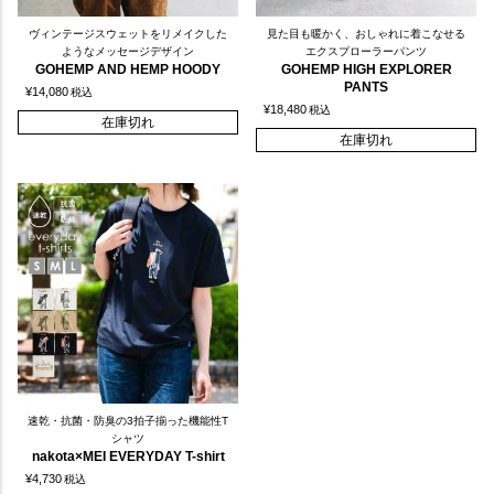
ヴィンテージスウェットをリメイクした
見た目も暖かく、おしゃれに着こなせる
ようなメッセージデザイン
エクスプローラーパンツ
GOHEMP AND HEMP HOODY
GOHEMP HIGH EXPLORER
PANTS
¥
14,080
税込
¥
18,480
税込
在庫切れ
在庫切れ
速乾・抗菌・防臭の3拍子揃った機能性T
シャツ
nakota×MEI EVERYDAY T-shirt
¥
4,730
税込