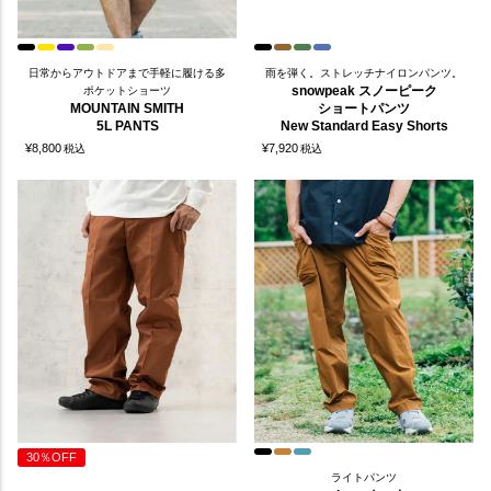
日常からアウトドアまで手軽に履ける多
雨を弾く。ストレッチナイロンパンツ。
snowpeak スノーピーク
ポケットショーツ
MOUNTAIN SMITH
ショートパンツ
5L PANTS
New Standard Easy Shorts
¥
8,800
¥
7,920
税込
税込
30％OFF
ライトパンツ