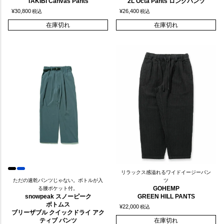
TAKIBI Canvas Pants
2L Octa Pants ロングパンツ
¥
30,800
¥
26,400
税込
税込
在庫切れ
在庫切れ
リラックス感溢れるワイドイージーパン
ただの速乾パンツじゃない。ボトルが入
ツ
GOHEMP
る腰ポケット付。
snowpeak スノーピーク
GREEN HILL PANTS
ボトムス
¥
22,000
税込
ブリーザブル クイックドライ アク
ティブ パンツ
在庫切れ