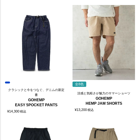
全8色
クラシックと今をつなぐ、デニムの新定
涼感と気軽さが魅力のサマーショーツ
番
GOHEMP
GOHEMP
HEMP JAM SHORTS
EASY 5POCKET PANTS
¥
13,200
税込
¥
14,300
税込