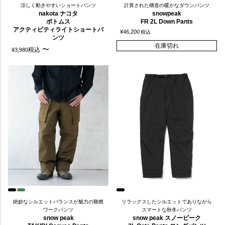
涼しく動きやすいショートパンツ
計算された構造の暖かなダウンパンツ
nakota ナコタ
snowpeak
ボトムス
FR 2L Down Pants
アクティビティライトショートパ
¥
46,200
税込
ンツ
在庫切れ
〜
税込
¥
3,980
絶妙なシルエットバランスが魅力の難燃
リラックスしたシルエットでありながら
ワークパンツ
スマートな秋冬パンツ
snow peak
snow peak スノーピーク