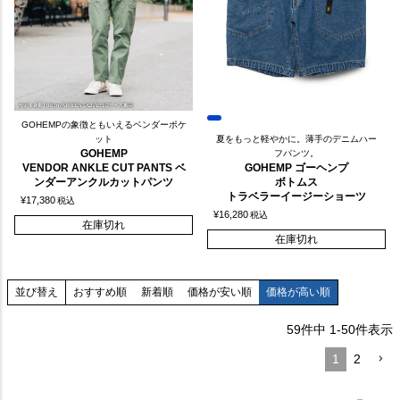
GOHEMPの象徴ともいえるベンダーポケ
ット
夏をもっと軽やかに。薄手のデニムハー
GOHEMP
フパンツ。
VENDOR ANKLE CUT PANTS ベ
GOHEMP ゴーヘンプ
ンダーアンクルカットパンツ
ボトムス
トラベラーイージーショーツ
¥
17,380
税込
¥
16,280
税込
在庫切れ
在庫切れ
おすすめ順
新着順
価格が安い順
価格が高い順
並び替え
59
件中
1
-
50
件表示
1
2