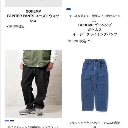
GOHEMP
PAINTER PANTS ユーズドウォッ
すっきり見えて、想像以上に動けるデニ
シュ
ム。
GOHEMP ゴーヘンプ
¥
16,500
税込
ボトムス
イージークライミングパンツ
〜
税込
¥
16,280
クラシックと今をつなぐ、デニムの新定
サイドポケットが特徴的なヘンプコット
番