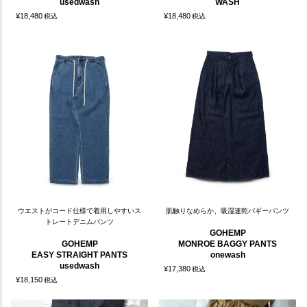
usedwash
WASH
¥
18,480
¥
18,480
税込
税込
ウエストがコード仕様で着用しやすいス
肌触りなめらか、吸湿速乾バギーパンツ
トレートデニムパンツ
GOHEMP
GOHEMP
MONROE BAGGY PANTS
EASY STRAIGHT PANTS
onewash
usedwash
¥
17,380
税込
¥
18,150
税込