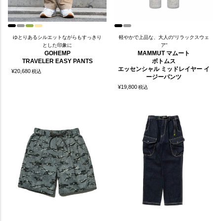
ゆとりあるシルエットながらもすっきり
軽やかで上品な、大人の“リラックスウェ
とした印象に
ア”
GOHEMP
MAMMUT マムート
TRAVELER EASY PANTS
ボトムス
エッセンシャル ミッドレイヤー イ
¥
20,680
税込
ージーパンツ
¥
19,800
税込