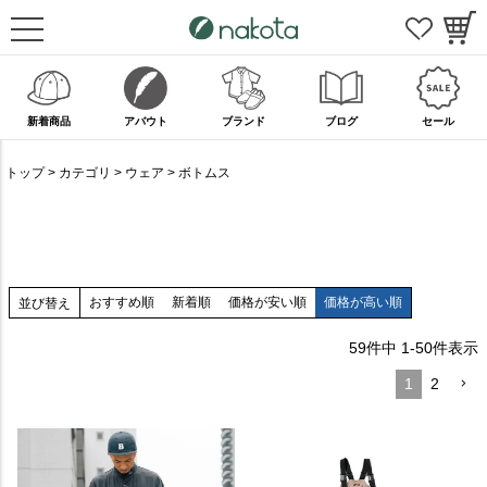
新着商品
アバウト
ブランド
ブログ
セール
トップ
カテゴリ
ウェア
ボトムス
おすすめ順
新着順
価格が安い順
価格が高い順
並び替え
59
件中
1
-
50
件表示
1
2