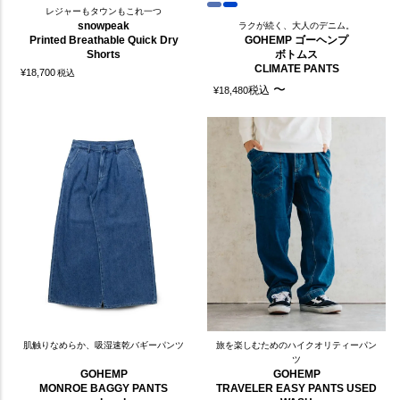
レジャーもタウンもこれ一つ
snowpeak
ラクが続く、大人のデニム。
Printed Breathable Quick Dry
GOHEMP ゴーヘンプ
Shorts
ボトムス
CLIMATE PANTS
¥
18,700
税込
〜
税込
¥
18,480
肌触りなめらか、吸湿速乾バギーパンツ
旅を楽しむためのハイクオリティーパン
ツ
GOHEMP
GOHEMP
MONROE BAGGY PANTS
TRAVELER EASY PANTS USED