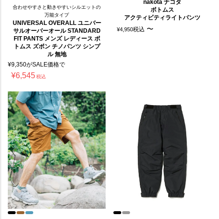
nakota ナコタ
合わせやすさと動きやすいシルエットの
ボトムス
万能タイプ
アクティビティライトパンツ
UNIVERSAL OVERALL ユニバー
〜
税込
¥
4,950
サルオーバーオール STANDARD
FIT PANTS メンズ レディース ボ
トムス ズボン チノパンツ シンプ
ル 無地
¥
9,350
がSALE価格で
¥
6,545
税込